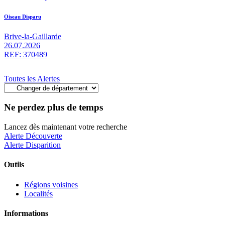
Oiseau Disparu
Brive-la-Gaillarde
26.07.2026
REF: 370489
Toutes les Alertes
Ne perdez plus de temps
Lancez dès maintenant votre recherche
Alerte Découverte
Alerte Disparition
Outils
Régions voisines
Localités
Informations